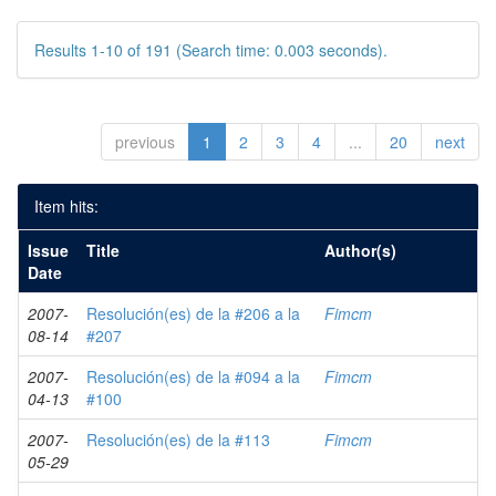
Results 1-10 of 191 (Search time: 0.003 seconds).
previous
1
2
3
4
...
20
next
Item hits:
Issue
Title
Author(s)
Date
2007-
Resolución(es) de la #206 a la
Fimcm
08-14
#207
2007-
Resolución(es) de la #094 a la
Fimcm
04-13
#100
2007-
Resolución(es) de la #113
Fimcm
05-29