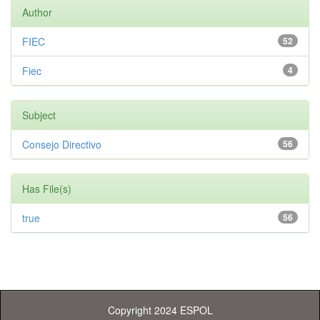
Author
FIEC
52
Fiec
4
Subject
Consejo Directivo
56
Has File(s)
true
56
Copyright 2024 ESPOL