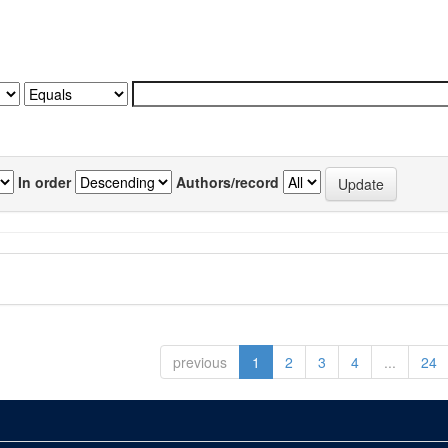
In order
Authors/record
previous
1
2
3
4
...
24