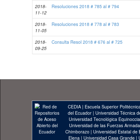
2018-
Resoluciones 2018 # 785 al # 794
11-12
2018-
Resoluciones 2018 # 778 al # 783
11-05
2018-
Consulta Resol 2018 # 676 al # 725
09-25
CEDIA
|
Escuela Superior Politécnica
del Ecuador
|
Universidad Técnica d
Universidad Tecnológica Equinoccia
Universidad de las Fuerzas Armad
Chimborazo
|
Universidad Estatal de 
Elena
|
Universidad Casa Grande
|