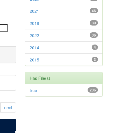
2021
46
2018
39
2022
36
2014
4
2015
3
Has File(s)
true
236
next