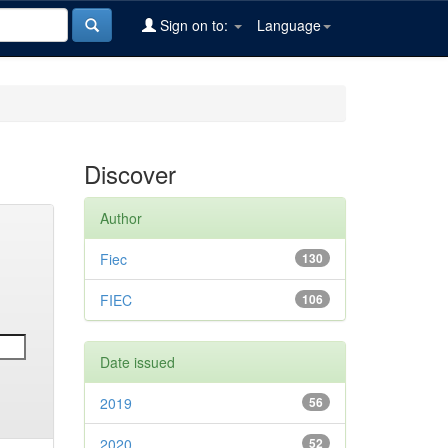
Sign on to:
Language
Discover
Author
Fiec
130
FIEC
106
Date issued
2019
56
2020
52