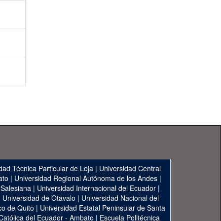
dad Técnica Particular de Loja
|
Universidad Central
ato
|
Universidad Regional Autónoma de los Andes
|
 Salesiana
|
Universidad Internacional del Ecuador
|
|
Universidad de Otavalo
|
Universidad Nacional del
co de Quito
|
Universidad Estatal Peninsular de Santa
 Católica del Ecuador - Ambato
|
Escuela Politécnica