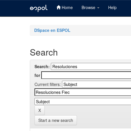
Home
Browse
Help
Skip
navigation
DSpace en ESPOL
Search
Search:
for
Current filters:
Start a new search