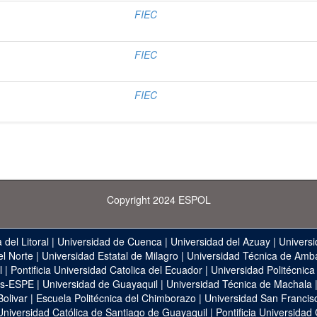
FIEC
FIEC
FIEC
Copyright 2024 ESPOL
 del Litoral
|
Universidad de Cuenca
|
Universidad del Azuay
|
Universi
el Norte
|
Universidad Estatal de Milagro
|
Universidad Técnica de Amb
l
|
Pontificia Universidad Catolica del Ecuador
|
Universidad Politécnica
as-ESPE
|
Universidad de Guayaquil
|
Universidad Técnica de Machala
Bolivar
|
Escuela Politécnica del Chimborazo
|
Universidad San Francis
Universidad Católica de Santiago de Guayaquil
|
Pontificia Universidad