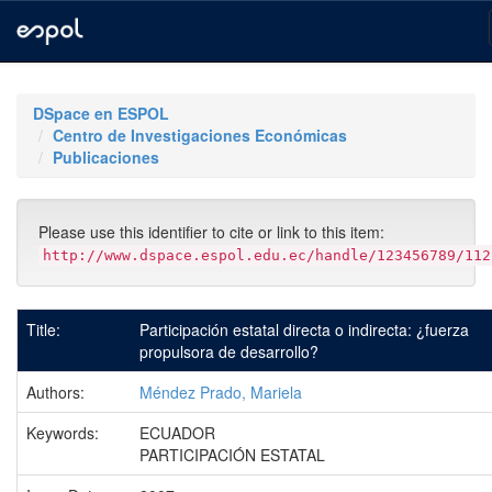
Skip
navigation
DSpace en ESPOL
Centro de Investigaciones Económicas
Publicaciones
Please use this identifier to cite or link to this item:
http://www.dspace.espol.edu.ec/handle/123456789/112
Title:
Participación estatal directa o indirecta: ¿fuerza
propulsora de desarrollo?
Authors:
Méndez Prado, Mariela
Keywords:
ECUADOR
PARTICIPACIÓN ESTATAL