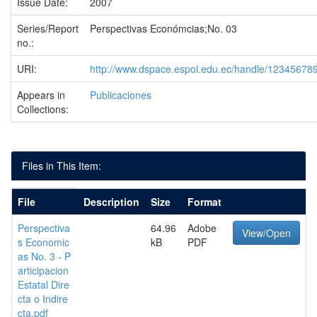
Issue Date:
2007
Series/Report
Perspectivas Económcias;No. 03
no.:
URI:
http://www.dspace.espol.edu.ec/handle/12345678
Appears in
Publicaciones
Collections:
Files in This Item:
File
Description
Size
Format
Perspectiva
64.96
Adobe
View/Open
s Economic
kB
PDF
as No. 3 - P
articipacion
Estatal Dire
cta o Indire
cta.pdf