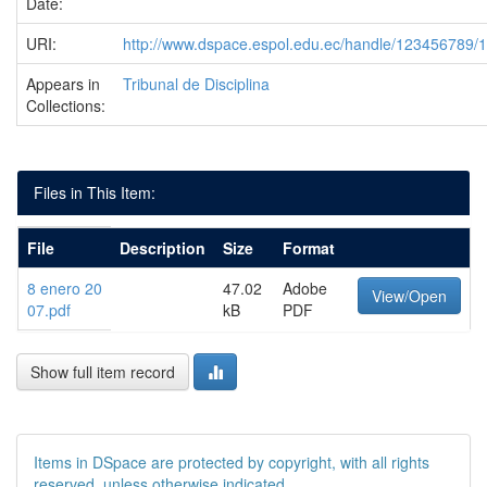
Date:
URI:
http://www.dspace.espol.edu.ec/handle/123456789/
Appears in
Tribunal de Disciplina
Collections:
Files in This Item:
File
Description
Size
Format
8 enero 20
47.02
Adobe
View/Open
07.pdf
kB
PDF
Show full item record
Items in DSpace are protected by copyright, with all rights
reserved, unless otherwise indicated.