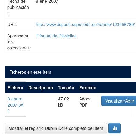
Fecha de
8-ene-2007
publicación
:
URI :
http://www.dspace.espol.edu.ec/handle/123456789
Aparece en
Tribunal de Disciplina
las
colecciones:
Ficheros en este ítem:
Fichero
Descripción
Tamaño
Formato
8 enero
47.02
Adobe
Visualizar/Abrir
2007.pd
kB
PDF
f
Mostrar el registro Dublin Core completo del ítem