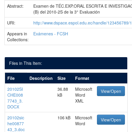
Abstract:
Examen de TÉC.EXP.ORAL ESCRITA E INVESTIGA
(B) del 2010-2S de la 3° Evaluación
URI:
http://www.dspace.espol.edu.ec/handle/123456789/
Appears in
Exámenes - FCSH
Collections:
Files in This Item:
File
Description
Size
Format
20102SI
36.88
Microsoft
View/Open
CHE008
kB
Word
7743_3.
XML
DOCX
20102sic
106 kB
Microsoft
View/Open
he00877
Word
43_3.doc