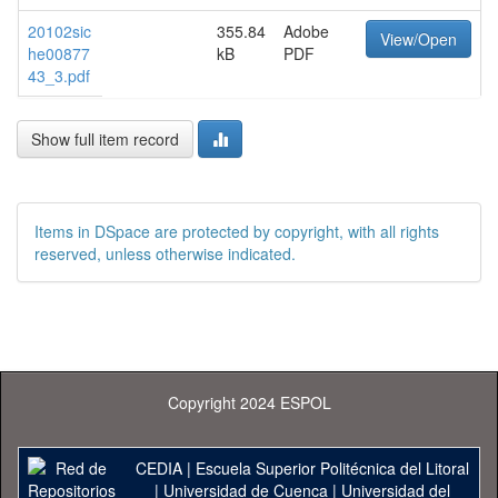
20102sic
355.84
Adobe
View/Open
he00877
kB
PDF
43_3.pdf
Show full item record
Items in DSpace are protected by copyright, with all rights
reserved, unless otherwise indicated.
Copyright 2024 ESPOL
CEDIA
|
Escuela Superior Politécnica del Litoral
|
Universidad de Cuenca
|
Universidad del