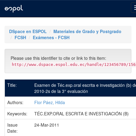
Skip
navigation
DSpace en ESPOL
Materiales de Grado y Postgrado
FCSH
Exámenes - FCSH
Please use this identifier to cite or link to this item:
http://www.dspace.espol.edu.ec/handle/123456789/156
Title:
Examen de Téc.exp.oral escrita e investigación (b) d
2010-2s de la 3° evaluación
Authors:
Flor Páez, Hilda
Keywords:
TÉC.EXP.ORAL ESCRITA E INVESTIGACIÓN (B)
Issue
24-Mar-2011
Date: