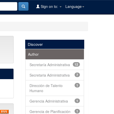
Sign on to:
Language
Discover
Author
Secretaría Administrativa
12
Secretaria Administrativa
7
Dirección de Talento
1
Humano
Gerencia Administrativa
1
Gerencia de Planificación
1