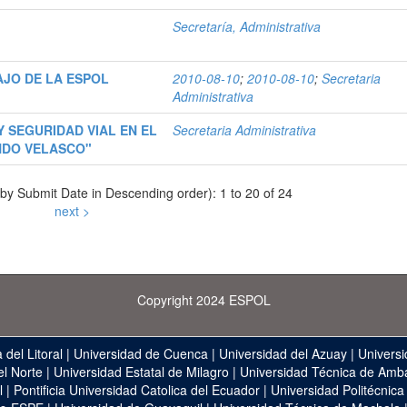
Secretaría, Administrativa
AJO DE LA ESPOL
2010-08-10
;
2010-08-10
;
Secretaria
Administrativa
 SEGURIDAD VIAL EN EL
Secretaria Administrativa
NDO VELASCO"
 by Submit Date in Descending order): 1 to 20 of 24
next >
Copyright 2024 ESPOL
 del Litoral
|
Universidad de Cuenca
|
Universidad del Azuay
|
Universi
el Norte
|
Universidad Estatal de Milagro
|
Universidad Técnica de Amb
l
|
Pontificia Universidad Catolica del Ecuador
|
Universidad Politécnica