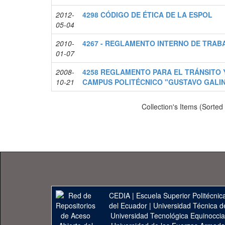
2012-
4298 CÓDIGO DE ÉTICA DE LA ESPOL
05-04
2010-
4267 - REGLAMENTO INTERNO DE TRAB
01-07
2008-
4258 REGLAMENTO PARA EL TRÁNSITO Y
10-21
CAMPUS POLITÉCNICO "GUSTAVO GALI
Collection's Items (Sorted
CEDIA
|
Escuela Superior Politécnica
del Ecuador
|
Universidad Técnica d
Universidad Tecnológica Equinoccia