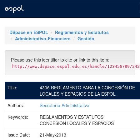
Skip
navigation
DSpace en ESPOL
Reglamentos y Estatutos
Administrativo-Financiero
Gestión
Please use this identifier to cite or link to this item:
http://www.dspace.espol.edu.ec/handle/123456789/242
Title:
4306 REGLAMENTO PARA LA CONCESIÓN DE
LOCALES Y ESPACIOS DE LA ESPOL
Authors:
Secretaría Administrativa
Keywords:
REGLAMENTOS Y ESTATUTOS
CONCESIÓN LOCALES Y ESPACIOS
Issue Date:
21-May-2013