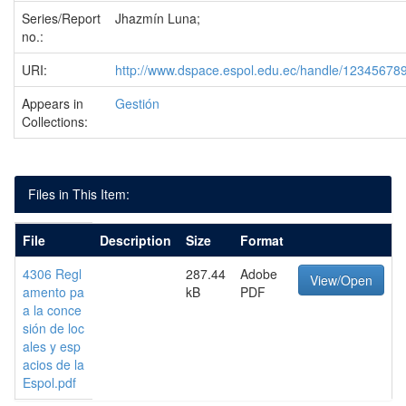
Series/Report
Jhazmín Luna;
no.:
URI:
http://www.dspace.espol.edu.ec/handle/12345678
Appears in
Gestión
Collections:
Files in This Item:
File
Description
Size
Format
4306 Regl
287.44
Adobe
View/Open
amento pa
kB
PDF
a la conce
sión de loc
ales y esp
acios de la
Espol.pdf