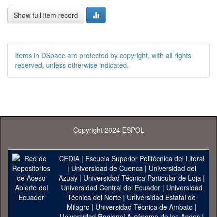
Show full item record
Items in DSpace are protected by copyright, with all rights
reserved, unless otherwise indicated.
Copyright 2024 ESPOL
CEDIA
|
Escuela Superior Politécnica del Litoral
|
Universidad de Cuenca
|
Universidad del
Azuay
|
Universidad Técnica Particular de Loja
|
Universidad Central del Ecuador
|
Universidad
Técnica del Norte
|
Universidad Estatal de
Milagro
|
Universidad Técnica de Ambato
|
Universidad Regional Autónoma de los Andes
|