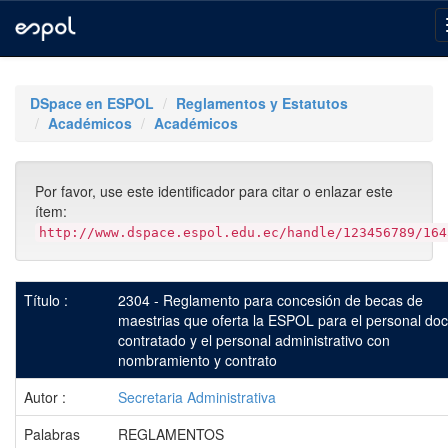
Skip
navigation
DSpace en ESPOL
Reglamentos y Estatutos
Académicos
Académicos
Por favor, use este identificador para citar o enlazar este
ítem:
http://www.dspace.espol.edu.ec/handle/123456789/164
Título :
2304 - Reglamento para concesión de becas de
maestrias que oferta la ESPOL para el personal do
contratado y el personal administrativo con
nombramiento y contrato
Autor :
Secretaria Administrativa
Palabras
REGLAMENTOS