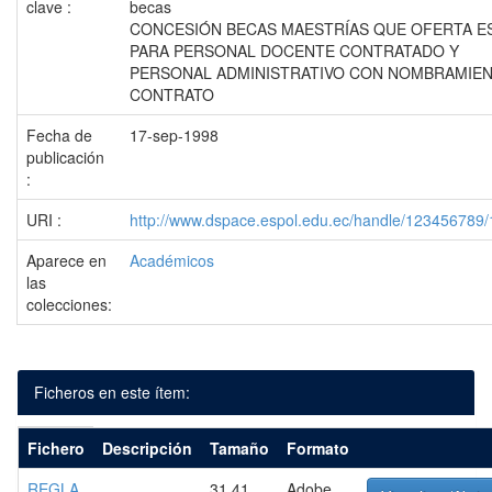
clave :
becas
CONCESIÓN BECAS MAESTRÍAS QUE OFERTA E
PARA PERSONAL DOCENTE CONTRATADO Y
PERSONAL ADMINISTRATIVO CON NOMBRAMIEN
CONTRATO
Fecha de
17-sep-1998
publicación
:
URI :
http://www.dspace.espol.edu.ec/handle/123456789
Aparece en
Académicos
las
colecciones:
Ficheros en este ítem:
Fichero
Descripción
Tamaño
Formato
REGLA
31.41
Adobe