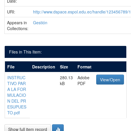
Date:
URI:
http://www.dspace.espol.edu.ec/handle/123456789/
Appears in
Gestión
Collections:
Files in This Item:
File
Description
Size
Format
INSTRUC
280.13
Adobe
View/Open
TIVO PAR
kB
PDF
A LA FOR
MULACIO
N DEL PR
ESUPUES
TO.pdf
Show full item record