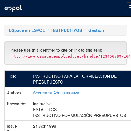
Skip
navigation
DSpace en ESPOL
INSTRUCTIVOS
Gestión
Please use this identifier to cite or link to this item:
http://www.dspace.espol.edu.ec/handle/123456789/164
Title:
INSTRUCTIVO PARA LA FORMULACION DE
PRESUPUESTO
Authors:
Secretaria Administrativa
Keywords:
instructivo
ESTATUTOS
INSTRUCTIVO FORMULACIÓN PRESUPUESTOS
Issue
21-Apr-1998