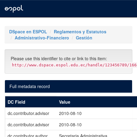
Skip
navigation
DSpace en ESPOL
Reglamentos y Estatutos
Administrativo-Financiero
Gestión
Please use this identifier to cite or link to this item:
http://www.dspace.espol.edu.ec/handle/123456789/166
Full metadata record
DC Field
Value
dc.contributor.advisor
2010-08-10
dc.contributor.advisor
2010-08-10
dc.contributor.author
Secretaria Administrativa