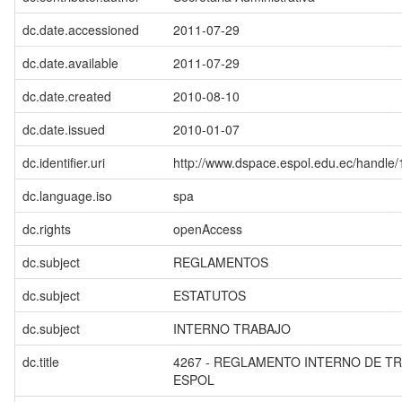
dc.date.accessioned
2011-07-29
dc.date.available
2011-07-29
dc.date.created
2010-08-10
dc.date.issued
2010-01-07
dc.identifier.uri
http://www.dspace.espol.edu.ec/handl
dc.language.iso
spa
dc.rights
openAccess
dc.subject
REGLAMENTOS
dc.subject
ESTATUTOS
dc.subject
INTERNO TRABAJO
dc.title
4267 - REGLAMENTO INTERNO DE TR
ESPOL