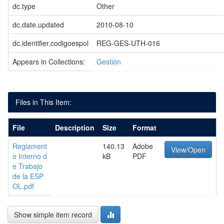
dc.type
Other
dc.date.updated
2010-08-10
dc.identifier.codigoespol
REG-GES-UTH-016
Appears in Collections:
Gestión
Files in This Item:
File
Description
Size
Format
Reglament
140.13
Adobe
View/Open
o Interno d
kB
PDF
e Trabajo
de la ESP
OL.pdf
Show simple item record