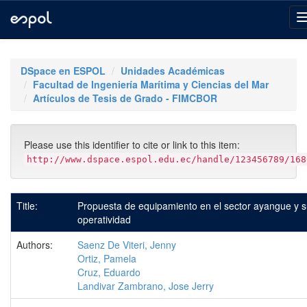
Skip
navigation
DSpace en ESPOL
Unidades Académicas
Facultad de Ingeniería Marítima y Ciencias del Mar
Artículos de Tesis de Grado - FIMCBOR
Please use this identifier to cite or link to this item:
http://www.dspace.espol.edu.ec/handle/123456789/168
Title:
Propuesta de equipamiento en el sector ayangue y 
operatividad
Authors:
Saenz De Viteri, Jenny
Ortiz, Pamela
Cruz, Eduardo
Landivar Zambrano, Jose Jerry