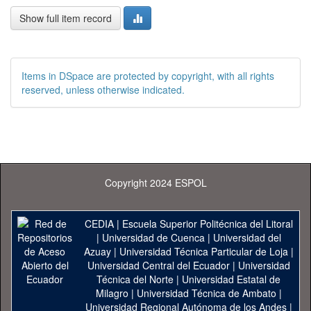
Show full item record
Items in DSpace are protected by copyright, with all rights
reserved, unless otherwise indicated.
Copyright 2024 ESPOL
CEDIA
|
Escuela Superior Politécnica del Litoral
|
Universidad de Cuenca
|
Universidad del
Azuay
|
Universidad Técnica Particular de Loja
|
Universidad Central del Ecuador
|
Universidad
Técnica del Norte
|
Universidad Estatal de
Milagro
|
Universidad Técnica de Ambato
|
Universidad Regional Autónoma de los Andes
|