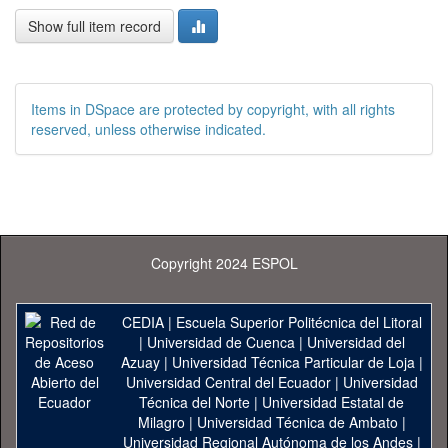
Show full item record
Items in DSpace are protected by copyright, with all rights
reserved, unless otherwise indicated.
Copyright 2024 ESPOL
CEDIA
|
Escuela Superior Politécnica del Litoral
|
Universidad de Cuenca
|
Universidad del
Azuay
|
Universidad Técnica Particular de Loja
|
Universidad Central del Ecuador
|
Universidad
Técnica del Norte
|
Universidad Estatal de
Milagro
|
Universidad Técnica de Ambato
|
Universidad Regional Autónoma de los Andes
|