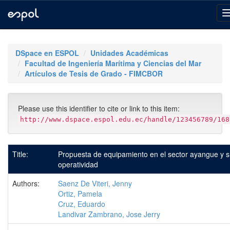
Skip
navigation
DSpace en ESPOL
Unidades Académicas
Facultad de Ingeniería Marítima y Ciencias del Mar
Artículos de Tesis de Grado - FIMCBOR
Please use this identifier to cite or link to this item:
http://www.dspace.espol.edu.ec/handle/123456789/168
Title:
Propuesta de equipamiento en el sector ayangue y 
operatividad
Authors:
Saenz De Viteri, Jenny
Ortiz, Pamela
Cruz, Eduardo
Landivar Zambrano, Jose Jerry