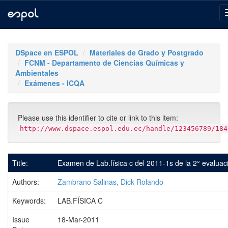
Skip
navigation
DSpace en ESPOL
Materiales de Grado y Postgrado
FCNM - Departamento de Ciencias Químicas y
Ambientales
Exámenes - ICQA
Please use this identifier to cite or link to this item:
http://www.dspace.espol.edu.ec/handle/123456789/184
Title:
Examen de Lab.física c del 2011-1s de la 2° evaluac
Authors:
Zambrano Salinas, Dick Rolando
Keywords:
LAB.FÍSICA C
Issue
18-Mar-2011