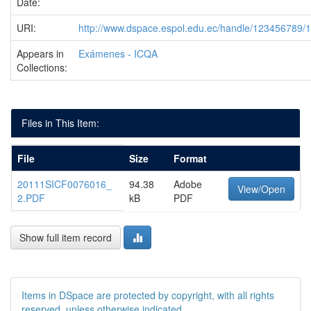
Date:
URI:
http://www.dspace.espol.edu.ec/handle/123456789/
Appears in
Exámenes - ICQA
Collections:
Files in This Item:
File
Size
Format
20111SICF0076016_
94.38
Adobe
View/Open
2.PDF
kB
PDF
Show full item record
Items in DSpace are protected by copyright, with all rights
reserved, unless otherwise indicated.