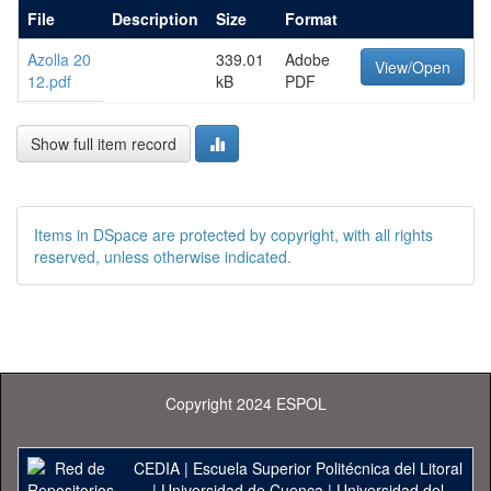
File
Description
Size
Format
Azolla 20
339.01
Adobe
View/Open
12.pdf
kB
PDF
Show full item record
Items in DSpace are protected by copyright, with all rights
reserved, unless otherwise indicated.
Copyright 2024 ESPOL
CEDIA
|
Escuela Superior Politécnica del Litoral
|
Universidad de Cuenca
|
Universidad del