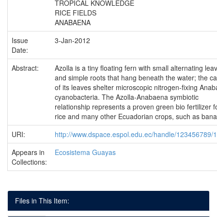
TROPICAL KNOWLEDGE
RICE FIELDS
ANABAENA
Issue
3-Jan-2012
Date:
Abstract:
Azolla is a tiny floating fern with small alternating lea
and simple roots that hang beneath the water; the ca
of its leaves shelter microscopic nitrogen-fixing Ana
cyanobacteria. The Azolla-Anabaena symbiotic
relationship represents a proven green bio fertilizer f
rice and many other Ecuadorian crops, such as ban
URI:
http://www.dspace.espol.edu.ec/handle/123456789/
Appears in
Ecosistema Guayas
Collections:
Files in This Item: