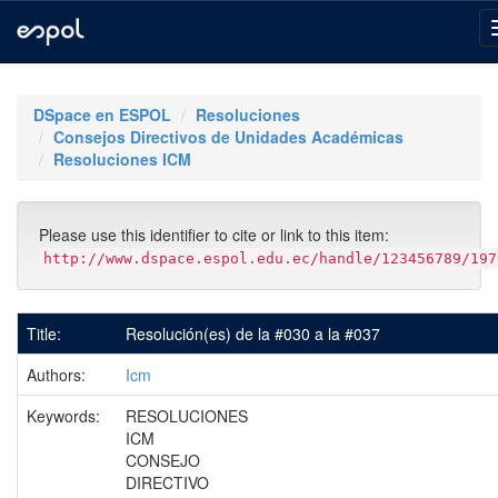
Skip
navigation
DSpace en ESPOL
Resoluciones
Consejos Directivos de Unidades Académicas
Resoluciones ICM
Please use this identifier to cite or link to this item:
http://www.dspace.espol.edu.ec/handle/123456789/197
Title:
Resolución(es) de la #030 a la #037
Authors:
Icm
Keywords:
RESOLUCIONES
ICM
CONSEJO
DIRECTIVO