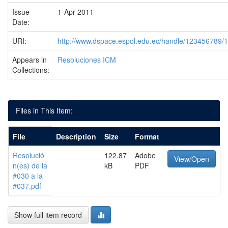
Issue
1-Apr-2011
Date:
URI:
http://www.dspace.espol.edu.ec/handle/123456789/
Appears in
Resoluciones ICM
Collections:
Files in This Item:
File
Description
Size
Format
Resolució
122.87
Adobe
View/Open
n(es) de la
kB
PDF
#030 a la
#037.pdf
Show full item record