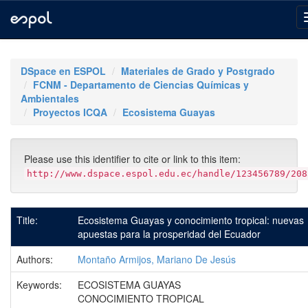
Skip
navigation
DSpace en ESPOL
Materiales de Grado y Postgrado
FCNM - Departamento de Ciencias Químicas y
Ambientales
Proyectos ICQA
Ecosistema Guayas
Please use this identifier to cite or link to this item:
http://www.dspace.espol.edu.ec/handle/123456789/208
Title:
Ecosistema Guayas y conocimiento tropical: nuevas
apuestas para la prosperidad del Ecuador
Authors:
Montaño Armijos, Mariano De Jesús
Keywords:
ECOSISTEMA GUAYAS
CONOCIMIENTO TROPICAL