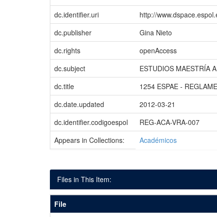
dc.identifier.uri
http://www.dspace.espol
dc.publisher
Gina Nieto
dc.rights
openAccess
dc.subject
ESTUDIOS MAESTRÍA 
dc.title
1254 ESPAE - REGLAM
dc.date.updated
2012-03-21
dc.identifier.codigoespol
REG-ACA-VRA-007
Appears in Collections:
Académicos
Files in This Item:
File