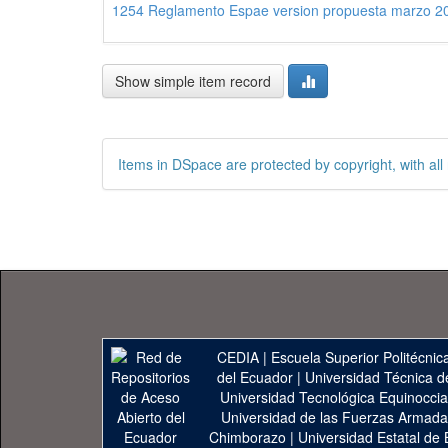
1254 Reglamento Espae version propuesta marzo 2
Show simple item record
Items in DSpace are protected by copyright, with all 
CEDIA
|
Escuela Superior Politécnica
del Ecuador
|
Universidad Técnica d
Universidad Tecnológica Equinoccia
Universidad de las Fuerzas Armad
Chimborazo
|
Universidad Estatal de 