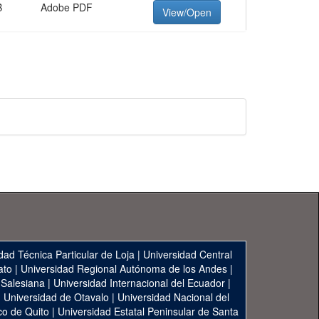
B
Adobe PDF
View/Open
dad Técnica Particular de Loja
|
Universidad Central
ato
|
Universidad Regional Autónoma de los Andes
|
 Salesiana
|
Universidad Internacional del Ecuador
|
|
Universidad de Otavalo
|
Universidad Nacional del
co de Quito
|
Universidad Estatal Peninsular de Santa