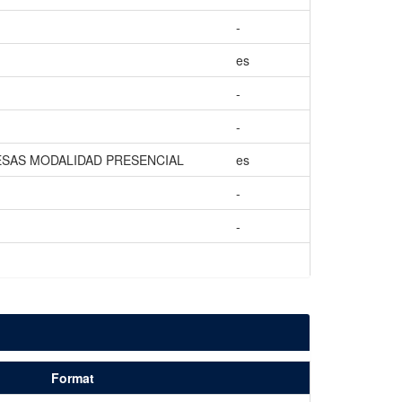
-
es
-
-
ESAS MODALIDAD PRESENCIAL
es
-
-
Format