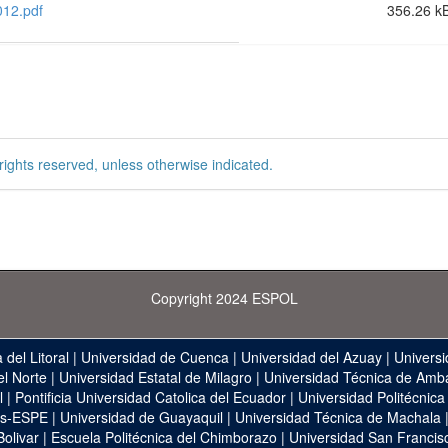
012.pdf
356.26 k
rights reserved, unless otherwise indicated.
Copyright 2024 ESPOL
 del Litoral
|
Universidad de Cuenca
|
Universidad del Azuay
|
Universi
el Norte
|
Universidad Estatal de Milagro
|
Universidad Técnica de Amb
l
|
Pontificia Universidad Catolica del Ecuador
|
Universidad Politécnica
as-ESPE
|
Universidad de Guayaquil
|
Universidad Técnica de Machala
Bolivar
|
Escuela Politécnica del Chimborazo
|
Universidad San Francis