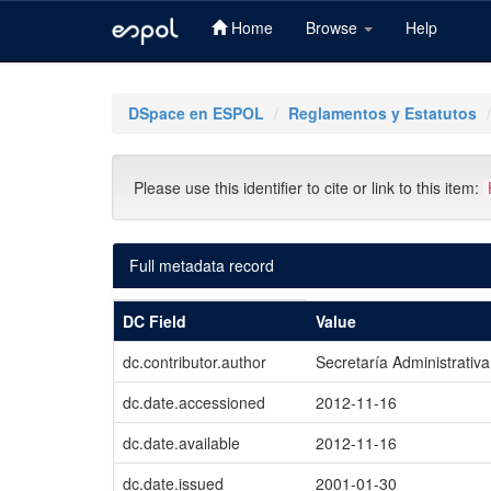
Home
Browse
Help
Skip
navigation
DSpace en ESPOL
Reglamentos y Estatutos
Please use this identifier to cite or link to this item:
Full metadata record
DC Field
Value
dc.contributor.author
Secretaría Administrativa
dc.date.accessioned
2012-11-16
dc.date.available
2012-11-16
dc.date.issued
2001-01-30