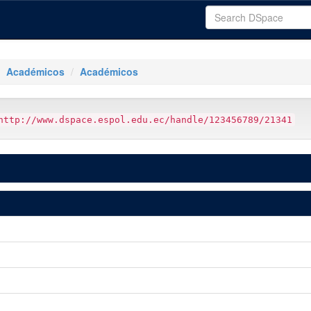
Académicos
Académicos
http://www.dspace.espol.edu.ec/handle/123456789/21341