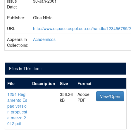
Issue
30-Jan-2001
Date:
Publisher:
Gina Nieto
URI:
http://www.dspace.espol.edu.ec/handle/123456789/
Appears in
Académicos
Collections:
Files in This Item:
File
Description
Size
Format
1254 Regl
356.26
Adobe
View/Open
amento Es
kB
PDF
pae versio
n propuest
a marzo 2
012.pdf