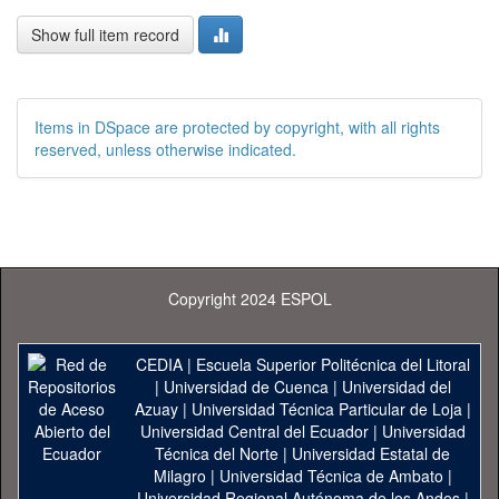
Show full item record
Items in DSpace are protected by copyright, with all rights
reserved, unless otherwise indicated.
Copyright 2024 ESPOL
CEDIA
|
Escuela Superior Politécnica del Litoral
|
Universidad de Cuenca
|
Universidad del
Azuay
|
Universidad Técnica Particular de Loja
|
Universidad Central del Ecuador
|
Universidad
Técnica del Norte
|
Universidad Estatal de
Milagro
|
Universidad Técnica de Ambato
|
Universidad Regional Autónoma de los Andes
|