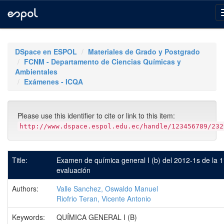
Skip
navigation
DSpace en ESPOL
Materiales de Grado y Postgrado
FCNM - Departamento de Ciencias Químicas y
Ambientales
Exámenes - ICQA
Please use this identifier to cite or link to this item:
http://www.dspace.espol.edu.ec/handle/123456789/232
Title:
Examen de química general I (b) del 2012-1s de la 1
evaluación
Authors:
Valle Sanchez, Oswaldo Manuel
Riofrio Teran, Vicente Antonio
Keywords:
QUÍMICA GENERAL I (B)