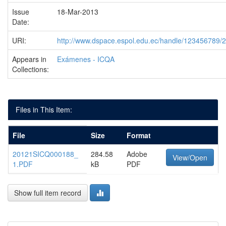
Issue
18-Mar-2013
Date:
URI:
http://www.dspace.espol.edu.ec/handle/123456789/
Appears in
Exámenes - ICQA
Collections:
Files in This Item:
File
Size
Format
20121SICQ000188_
284.58
Adobe
View/Open
1.PDF
kB
PDF
Show full item record