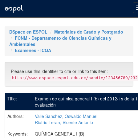
Skip
navigation
DSpace en ESPOL
Materiales de Grado y Postgrado
FCNM - Departamento de Ciencias Químicas y
Ambientales
Exámenes - ICQA
Please use this identifier to cite or link to this item:
http://www.dspace.espol.edu.ec/handle/123456789/232
Title:
Examen de química general I (b) del 2012-1s de la 1
evaluación
Authors:
Valle Sanchez, Oswaldo Manuel
Riofrio Teran, Vicente Antonio
Keywords:
QUÍMICA GENERAL I (B)