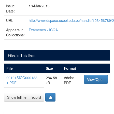
Issue
18-Mar-2013
Date:
URI:
http://www.dspace.espol.edu.ec/handle/123456789/
Appears in
Exámenes - ICQA
Collections:
Files in This Item:
File
Size
Format
20121SICQ000188_
284.58
Adobe
View/Open
1.PDF
kB
PDF
Show full item record