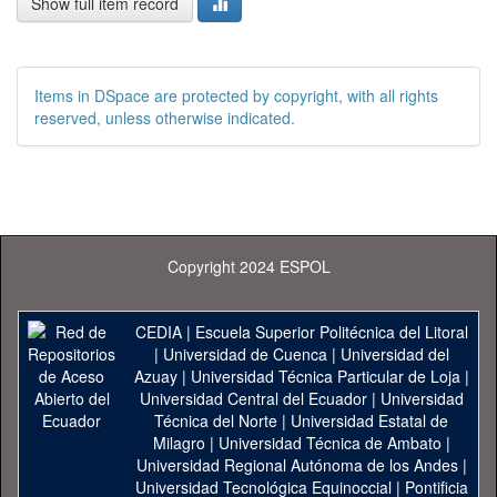
Show full item record
Items in DSpace are protected by copyright, with all rights
reserved, unless otherwise indicated.
Copyright 2024 ESPOL
CEDIA
|
Escuela Superior Politécnica del Litoral
|
Universidad de Cuenca
|
Universidad del
Azuay
|
Universidad Técnica Particular de Loja
|
Universidad Central del Ecuador
|
Universidad
Técnica del Norte
|
Universidad Estatal de
Milagro
|
Universidad Técnica de Ambato
|
Universidad Regional Autónoma de los Andes
|
Universidad Tecnológica Equinoccial
|
Pontificia