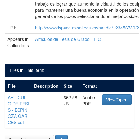
trabajo es lograr que aumente la vida útil de los equ
para mantener una buena economía en la operación
general de los pozos seleccionando el mejor posible.
URI:
http://www.dspace.espol.edu.ec/handle/123456789/
Appears in
Artículos de Tesis de Grado - FICT
Collections:
Files in This Item:
File
Description
Size
Format
ARTICUL
662.58
Adobe
View/Open
O DE TESI
kB
PDF
S - ESPIN
OZA GAR
CES.pdf