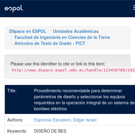
Skip
navigation
DSpace en ESPOL
Unidades Académicas
Facultad de Ingeniería en Ciencias de la Tierra
Artículos de Tesis de Grado - FICT
Please use this identifier to cite or link to this item:
http://www.dspace.espol.edu.ec/handle/123456789/242
Title:
Procedimiento recomendable para determinar
parámetros de diseño y seleccionar los equipos
requeridos en la operación integral de un sistema de
bombeo eléctrico
Authors:
Espinosa Escudero, Edgar Israel
Keywords:
DISEÑO DE BES