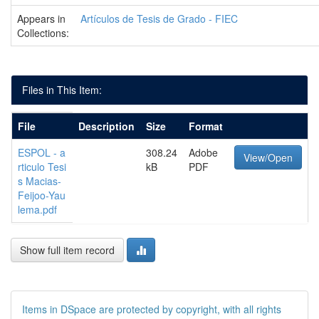
Appears in
Artículos de Tesis de Grado - FIEC
Collections:
Files in This Item:
File
Description
Size
Format
ESPOL - a
308.24
Adobe
View/Open
rticulo Tesi
kB
PDF
s Macias-
Feijoo-Yau
lema.pdf
Show full item record
Items in DSpace are protected by copyright, with all rights