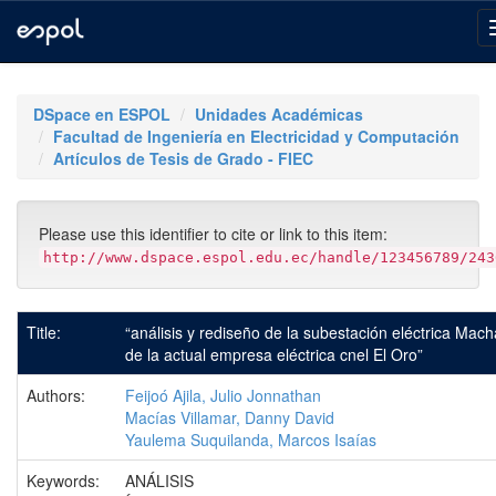
Skip
navigation
DSpace en ESPOL
Unidades Académicas
Facultad de Ingeniería en Electricidad y Computación
Artículos de Tesis de Grado - FIEC
Please use this identifier to cite or link to this item:
http://www.dspace.espol.edu.ec/handle/123456789/243
Title:
“análisis y rediseño de la subestación eléctrica Mach
de la actual empresa eléctrica cnel El Oro”
Authors:
Feijoó Ajila, Julio Jonnathan
Macías Villamar, Danny David
Yaulema Suquilanda, Marcos Isaías
Keywords:
ANÁLISIS