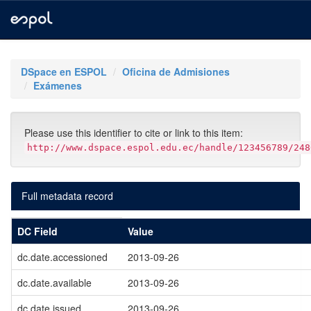
Skip
navigation
DSpace en ESPOL
Oficina de Admisiones
Exámenes
Please use this identifier to cite or link to this item:
http://www.dspace.espol.edu.ec/handle/123456789/248
Full metadata record
DC Field
Value
dc.date.accessioned
2013-09-26
dc.date.available
2013-09-26
dc.date.issued
2013-09-26