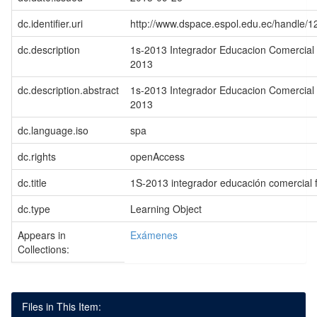
dc.identifier.uri
http://www.dspace.espol.edu.ec/handle/
dc.description
1s-2013 Integrador Educacion Comercial 
2013
dc.description.abstract
1s-2013 Integrador Educacion Comercial 
2013
dc.language.iso
spa
dc.rights
openAccess
dc.title
1S-2013 integrador educación comercial 
dc.type
Learning Object
Appears in
Exámenes
Collections:
Files in This Item: