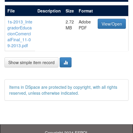
File
Description
Size
Format
1s-2013_Inte
2.72
Adobe
View/Open
gradorEduca
MB
PDF
cionComerci
alFinal_11-0
9-2013.pdf
Show simple item record
Items in DSpace are protected by copyright, with all rights
reserved, unless otherwise indicated.
Copyright 2024 ESPOL