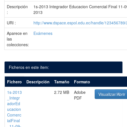
Descripción
1s-2013 Integrador Educacion Comercial Final 11-0
:
2013
URI :
http://www.dspace.espol.edu.ec/handle/123456789
Aparece en
Exámenes
las
colecciones:
Ficheros en este ítem:
Fichero
Descripción
Tamaño
Formato
1s-2013
2.72 MB
Adobe
Visualizar/Abrir
_Integr
PDF
adorEd
ucacion
Comerc
ialFinal
_11-09-