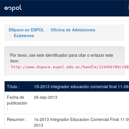
Skip
navigation
DSpace en ESPOL
Oficina de Admisiones
Exámenes
Por favor, use este identificador para citar o enlazar este
ítem:
http://www.dspace.espol.edu.ec/handle/123456789/248
Título :
1S-2013 integrador educación comercial final 11-0
Fecha de
26-sep-2013
publicación
:
Resumen :
1s-2013 Integrador Educacion Comercial Final 11-0
2013