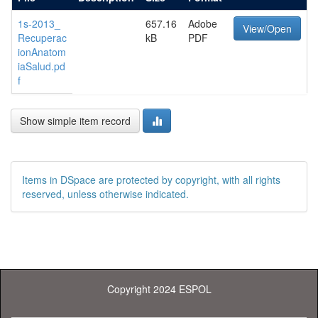
1s-2013_
657.16
Adobe
View/Open
Recuperac
kB
PDF
ionAnatom
iaSalud.pd
f
Show simple item record
Items in DSpace are protected by copyright, with all rights
reserved, unless otherwise indicated.
Copyright 2024 ESPOL