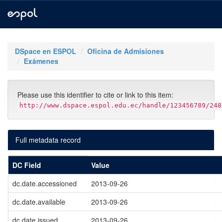
Skip
navigation
DSpace en ESPOL
Oficina de Admisiones
Exámenes
Please use this identifier to cite or link to this item:
http://www.dspace.espol.edu.ec/handle/123456789/248
Full metadata record
DC Field
Value
dc.date.accessioned
2013-09-26
dc.date.available
2013-09-26
dc.date.issued
2013-09-26