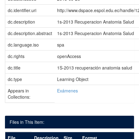
dc.identifier.uri
http://www.dspace.espol.edu.ec/handle/
dc.description
1s-2013 Recuperacion Anatomia Salud
dc.description.abstract
1s-2013 Recuperacion Anatomia Salud
dc.language.iso
spa
dc.rights
openAccess
dc.title
1S-2013 recuperación anatomia salud
dc.type
Learning Object
Appears in
Exámenes
Collections:
Files in This Item:
File
Description
Size
Format