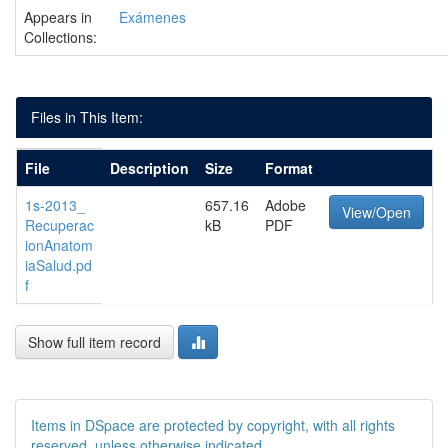
Appears in
Exámenes
Collections:
Files in This Item:
File
Description
Size
Format
1s-2013_
657.16
Adobe
View/Open
Recuperac
kB
PDF
ionAnatom
iaSalud.pd
f
Show full item record
Items in DSpace are protected by copyright, with all rights
reserved, unless otherwise indicated.