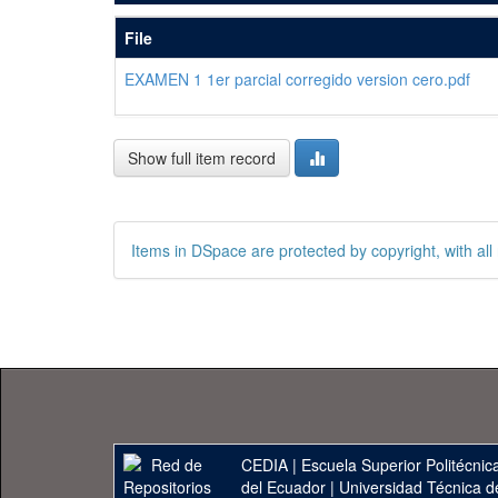
File
EXAMEN 1 1er parcial corregido version cero.pdf
Show full item record
Items in DSpace are protected by copyright, with all 
CEDIA
|
Escuela Superior Politécnica
del Ecuador
|
Universidad Técnica d