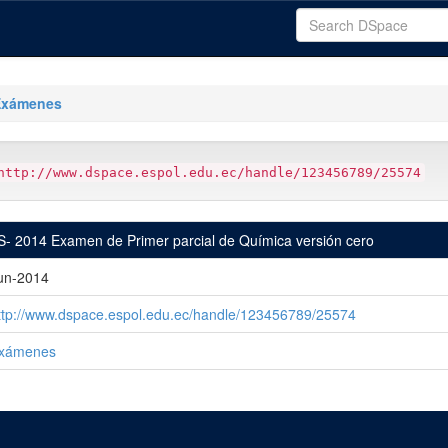
Exámenes
http://www.dspace.espol.edu.ec/handle/123456789/25574
S- 2014 Examen de Primer parcial de Química versión cero
un-2014
ttp://www.dspace.espol.edu.ec/handle/123456789/25574
xámenes