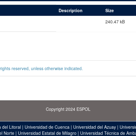
Description
Size
240.47 kB
rights reserved, unless otherwise indicated.
Copyright 2024 ESPOL
 del Litoral
|
Universidad de Cuenca
|
Universidad del Azuay
|
Universi
el Norte
|
Universidad Estatal de Milagro
|
Universidad Técnica de Amb