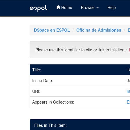
Home
Browse
Help
Skip
navigation
DSpace en ESPOL
Oficina de Admisiones
Please use this identifier to cite or link to this item:
Title:
1
Issue Date:
J
URI:
h
Appears in Collections:
E
Files in This Item: