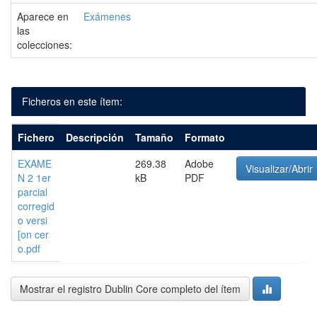
Aparece en
Exámenes
las
colecciones:
Ficheros en este ítem:
Fichero
Descripción
Tamaño
Formato
EXAME
269.38
Adobe
Visualizar/Abrir
N 2 1er
kB
PDF
parcial
corregid
o versi
[on cer
o.pdf
Mostrar el registro Dublin Core completo del ítem