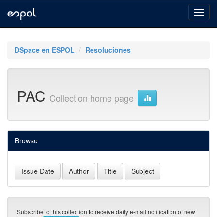
Skip
navigation
DSpace en ESPOL
Resoluciones
PAC
Collection home page
Browse
Subscribe to this collection to receive daily e-mail notification of new