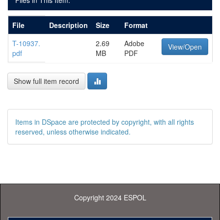
Files in This Item:
File
Description
Size
Format
T-10937.
2.69
Adobe
View/Open
pdf
MB
PDF
Show full item record
Items in DSpace are protected by copyright, with all rights
reserved, unless otherwise indicated.
Copyright 2024 ESPOL