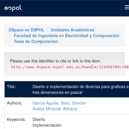
Skip
navigation
DSpace en ESPOL
Unidades Académicas
Facultad de Ingeniería en Electricidad y Computación
Tesis de Computación
Please use this identifier to cite or link to this item:
http://www.dspace.espol.edu.ec/handle/123456789/298
Title:
Diseño e implementación de librerías para graficas 
tres dimensiones en pascal
Authors:
García Aguilar, Sixto, Director
Avalos Miranda, Adriana
Keywords:
Diseño
Implementación