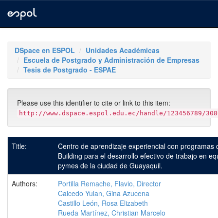
Skip
navigation
DSpace en ESPOL
Unidades Académicas
Escuela de Postgrado y Administración de Empresas
Tesis de Postgrado - ESPAE
Please use this identifier to cite or link to this item:
http://www.dspace.espol.edu.ec/handle/123456789/308
Title:
Centro de aprendizaje experiencial con programas
Building para el desarrollo efectivo de trabajo en eq
pymes de la ciudad de Guayaquil.
Authors:
Portilla Remache, Flavio, Director
Caicedo Yulan, Gina Azucena
Castillo León, Rosa Elizabeth
Rueda Martínez, Christian Marcelo