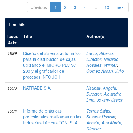
previous
1
2
3
4
...
10
next
Item hits:
Issue
Title
Author(s)
Date
1999
Diseño del sistema automático
Larco, Alberto,
para la distribución de cajas
Director
;
Naranjo
utilizando el MICRO-PLC S7-
Rosales, Wilmer
;
200 y el graficador de
Gomez Assan, Julio
procesos INTOUCH
1999
NATRADE S.A.
Naupay, Angela,
Director
;
Alejandro
Lino, Jovany Javier
1994
Informe de prácticas
Torres Salas,
profesionales realizadas en las
Susana Priscila
;
Industrias Lácteas TONI S. A.
Acosta, Ana María,
Director