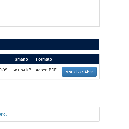
Tamaño
Formato
DOS
681.84 kB
Adobe PDF
Visualizar/Abrir
rio.