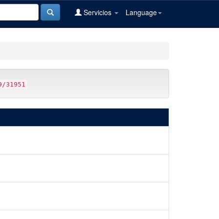
Servicios
Language
9/31951