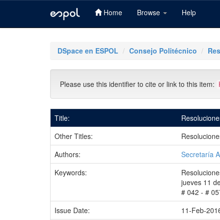
Home
Browse
Help
Skip
navigation
DSpace en ESPOL
Consejo Politécnico
Res
Please use this identifier to cite or link to this item:
Title:
Resolucione
Other Titles:
Resolucione
Authors:
Secretaría A
Keywords:
Resolucione
jueves 11 d
# 042 - # 05
Issue Date:
11-Feb-201