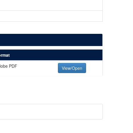
ormat
dobe PDF
View/Open