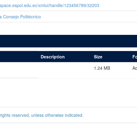
dspace.espol.edu.ec/xmlui/handle/123456789/32203
s Consejo Politécnico
Description
Size
F
1.24 MB
A
rights reserved, unless otherwise indicated.