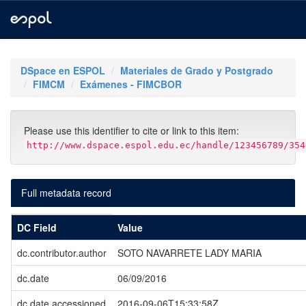
Skip
navigation
DSpace en ESPOL
Materiales de Grado y Postgrado
FIMCM
Exámenes - FIMCBOR
Please use this identifier to cite or link to this item:
http://www.dspace.espol.edu.ec/handle/123456789/354
Full metadata record
DC Field
Value
dc.contributor.author
SOTO NAVARRETE LADY MARIA
dc.date
06/09/2016
dc.date.accessioned
2016-09-06T15:33:58Z