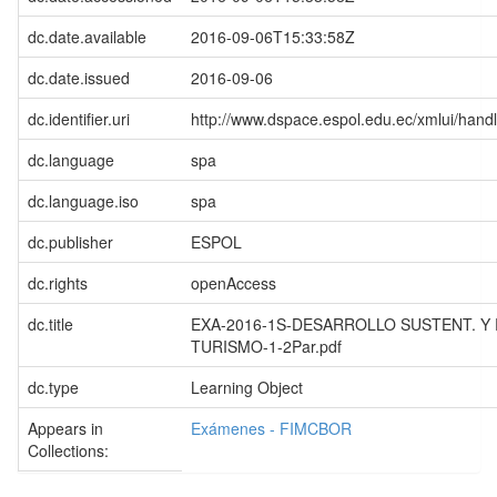
dc.date.available
2016-09-06T15:33:58Z
dc.date.issued
2016-09-06
dc.identifier.uri
http://www.dspace.espol.edu.ec/xmlui/han
dc.language
spa
dc.language.iso
spa
dc.publisher
ESPOL
dc.rights
openAccess
dc.title
EXA-2016-1S-DESARROLLO SUSTENT. Y 
TURISMO-1-2Par.pdf
dc.type
Learning Object
Appears in
Exámenes - FIMCBOR
Collections: