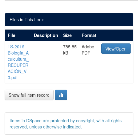
Files in This Item:
File
Description
Size
Format
1S-2016_
785.85
Adobe
View/Open
Biología_A
kB
PDF
cuicultura_
RECUPER
ACIÓN_V
0.pdf
Show full item record
Items in DSpace are protected by copyright, with all rights
reserved, unless otherwise indicated.