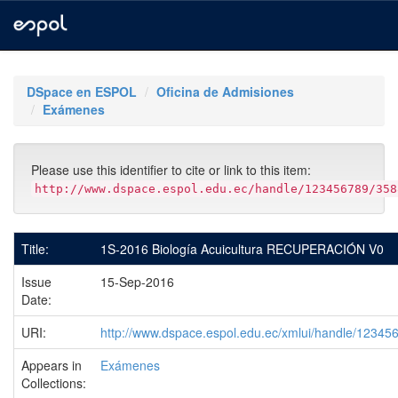
Skip
navigation
DSpace en ESPOL
Oficina de Admisiones
Exámenes
Please use this identifier to cite or link to this item:
http://www.dspace.espol.edu.ec/handle/123456789/358
Title:
1S-2016 Biología Acuicultura RECUPERACIÓN V0
Issue
15-Sep-2016
Date:
URI:
http://www.dspace.espol.edu.ec/xmlui/handle/1234
Appears in
Exámenes
Collections: