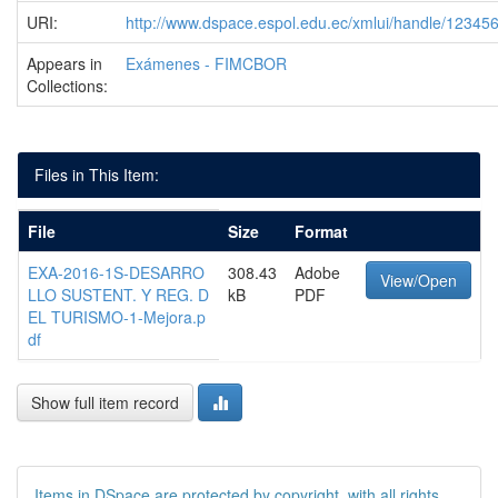
URI:
http://www.dspace.espol.edu.ec/xmlui/handle/1234
Appears in
Exámenes - FIMCBOR
Collections:
Files in This Item:
File
Size
Format
EXA-2016-1S-DESARRO
308.43
Adobe
View/Open
LLO SUSTENT. Y REG. D
kB
PDF
EL TURISMO-1-Mejora.p
df
Show full item record
Items in DSpace are protected by copyright, with all rights