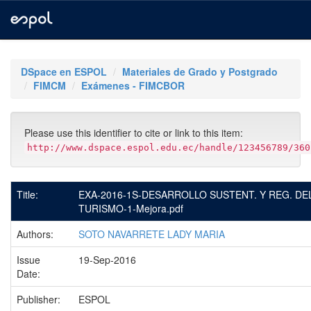
Skip
navigation
DSpace en ESPOL
Materiales de Grado y Postgrado
FIMCM
Exámenes - FIMCBOR
Please use this identifier to cite or link to this item:
http://www.dspace.espol.edu.ec/handle/123456789/360
Title:
EXA-2016-1S-DESARROLLO SUSTENT. Y REG. DE
TURISMO-1-Mejora.pdf
Authors:
SOTO NAVARRETE LADY MARIA
Issue
19-Sep-2016
Date:
Publisher:
ESPOL