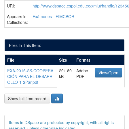
URI:
http://www.dspace.espol.edu.ec/xmlui/handle/1234
Appears in
Exámenes - FIMCBOR
Collections:
Files in This Item:
File
Size
Format
EXA-2016-2S-COOPERA
291.89
Adobe
View/Open
CIÓN PARA EL DESARR
kB
PDF
OLLO-1-2Par.pdf
Show full item record
Items in DSpace are protected by copyright, with all rights
reserved, unless otherwise indicated.