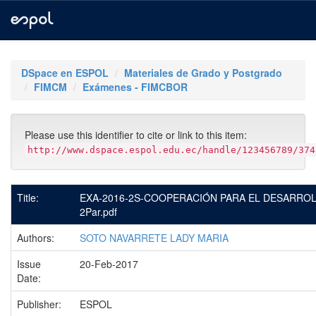
Skip
navigation
DSpace en ESPOL
Materiales de Grado y Postgrado
FIMCM
Exámenes - FIMCBOR
Please use this identifier to cite or link to this item:
http://www.dspace.espol.edu.ec/handle/123456789/374
Title:
EXA-2016-2S-COOPERACIÓN PARA EL DESARROL
2Par.pdf
Authors:
SOTO NAVARRETE LADY MARIA
Issue
20-Feb-2017
Date:
Publisher:
ESPOL