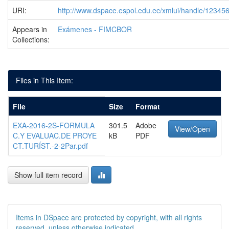
URI:
http://www.dspace.espol.edu.ec/xmlui/handle/1234
Appears in
Exámenes - FIMCBOR
Collections:
Files in This Item:
File
Size
Format
EXA-2016-2S-FORMULA
301.5
Adobe
View/Open
C.Y EVALUAC.DE PROYE
kB
PDF
CT.TURÍST.-2-2Par.pdf
Show full item record
Items in DSpace are protected by copyright, with all rights
reserved, unless otherwise indicated.