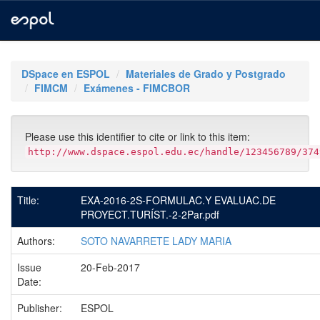
Skip
navigation
DSpace en ESPOL
Materiales de Grado y Postgrado
FIMCM
Exámenes - FIMCBOR
Please use this identifier to cite or link to this item:
http://www.dspace.espol.edu.ec/handle/123456789/374
Title:
EXA-2016-2S-FORMULAC.Y EVALUAC.DE
PROYECT.TURÍST.-2-2Par.pdf
Authors:
SOTO NAVARRETE LADY MARIA
Issue
20-Feb-2017
Date:
Publisher:
ESPOL