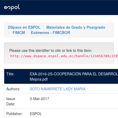
Skip
navigation
DSpace en ESPOL
Materiales de Grado y Postgrado
FIMCM
Exámenes - FIMCBOR
Please use this identifier to cite or link to this item:
http://www.dspace.espol.edu.ec/handle/123456789/378
Title:
EXA-2016-2S-COOPERACIÓN PARA EL DESARROL
Mejora.pdf
Authors:
SOTO NAVARRETE LADY MARIA
Issue
3-Mar-2017
Date:
Publisher:
ESPOL