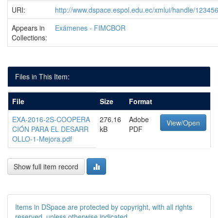
URI:
http://www.dspace.espol.edu.ec/xmlui/handle/1234
Appears in
Exámenes - FIMCBOR
Collections:
Files in This Item:
File
Size
Format
EXA-2016-2S-COOPERA
276.16
Adobe
View/Open
CIÓN PARA EL DESARR
kB
PDF
OLLO-1-Mejora.pdf
Show full item record
Items in DSpace are protected by copyright, with all rights
reserved, unless otherwise indicated.