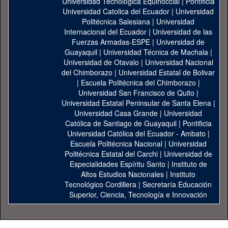
Universidad Tecnológica Equinoccial
|
Pontificia
Universidad Catolica del Ecuador
|
Universidad
Politécnica Salesiana
|
Universidad
Internacional del Ecuador
|
Universidad de las
Fuerzas Armadas-ESPE
|
Universidad de
Guayaquil
|
Universidad Técnica de Machala
|
Universidad de Otavalo
|
Universidad Nacional
del Chimborazo
|
Universidad Estatal de Bolivar
|
Escuela Politécnica del Chimborazo
|
Universidad San Francisco de Quito
|
Universidad Estatal Peninsular de Santa Elena
|
Universidad Casa Grande
|
Universidad
Católica de Santiago de Guayaquil
|
Pontificia
Universidad Católica del Ecuador - Ambato
|
Escuela Politécnica Nacional
|
Universidad
Politécnica Estatal del Carchi
|
Universidad de
Especialidades Espíritu Santo
|
Instituto de
Altos Estudios Nacionales
|
Instituto
Tecnológico Cordillera
|
Secretaría Educación
Superior, Ciencia, Tecnología e Innovación