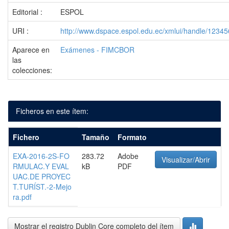
Editorial :
ESPOL
URI :
http://www.dspace.espol.edu.ec/xmlui/handle/1234
Aparece en
Exámenes - FIMCBOR
las
colecciones:
Ficheros en este ítem:
Fichero
Tamaño
Formato
EXA-2016-2S-FO
283.72
Adobe
Visualizar/Abrir
RMULAC.Y EVAL
kB
PDF
UAC.DE PROYEC
T.TURÍST.-2-Mejo
ra.pdf
Mostrar el registro Dublin Core completo del ítem