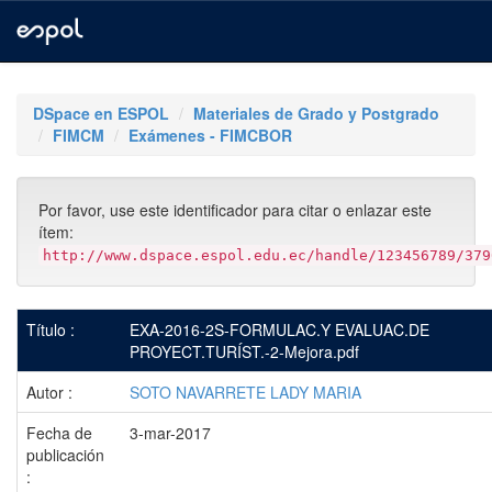
Skip
navigation
DSpace en ESPOL
Materiales de Grado y Postgrado
FIMCM
Exámenes - FIMCBOR
Por favor, use este identificador para citar o enlazar este
ítem:
http://www.dspace.espol.edu.ec/handle/123456789/379
Título :
EXA-2016-2S-FORMULAC.Y EVALUAC.DE
PROYECT.TURÍST.-2-Mejora.pdf
Autor :
SOTO NAVARRETE LADY MARIA
Fecha de
3-mar-2017
publicación
: