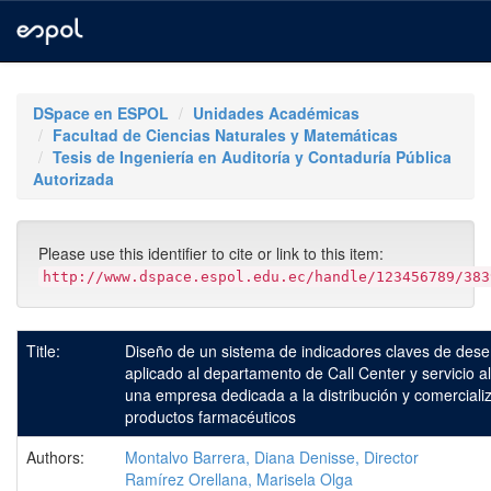
Skip
navigation
DSpace en ESPOL
Unidades Académicas
Facultad de Ciencias Naturales y Matemáticas
Tesis de Ingeniería en Auditoría y Contaduría Pública
Autorizada
Please use this identifier to cite or link to this item:
http://www.dspace.espol.edu.ec/handle/123456789/383
Title:
Diseño de un sistema de indicadores claves de de
aplicado al departamento de Call Center y servicio al
una empresa dedicada a la distribución y comerciali
productos farmacéuticos
Authors:
Montalvo Barrera, Diana Denisse, Director
Ramírez Orellana, Marisela Olga