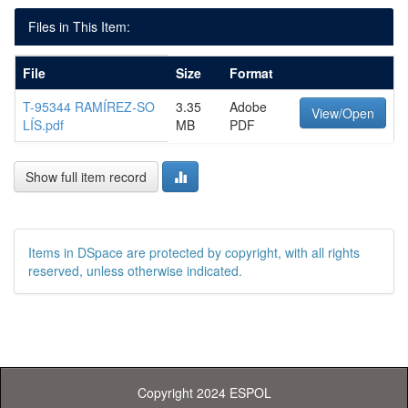
Files in This Item:
File
Size
Format
T-95344 RAMÍREZ-SO
3.35
Adobe
View/Open
LÍS.pdf
MB
PDF
Show full item record
Items in DSpace are protected by copyright, with all rights
reserved, unless otherwise indicated.
Copyright 2024 ESPOL