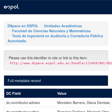
Skip
navigation
DSpace en ESPOL
Unidades Académicas
Facultad de Ciencias Naturales y Matemáticas
Tesis de Ingeniería en Auditoría y Contaduría Pública
Autorizada
Please use this identifier to cite or link to this item:
http://www.dspace.espol.edu.ec/handle/123456789/383
Full metadata record
DC Field
Value
dc.contributor.advisor
Montalvo Barrera, Diana Denisse, 
dc.contributor.author
Ramírez Orellana, Marisela Olga