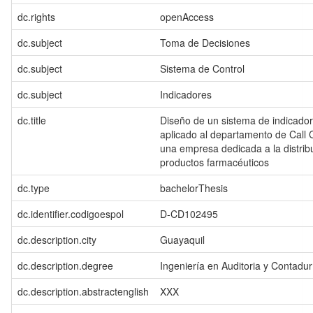
dc.rights
openAccess
dc.subject
Toma de Decisiones
dc.subject
Sistema de Control
dc.subject
Indicadores
dc.title
Diseño de un sistema de indicad
aplicado al departamento de Call Ce
una empresa dedicada a la distrib
productos farmacéuticos
dc.type
bachelorThesis
dc.identifier.codigoespol
D-CD102495
dc.description.city
Guayaquil
dc.description.degree
Ingeniería en Auditoria y Contadur
dc.description.abstractenglish
XXX