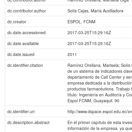
dc.contributor.author
Solís Cajas, María Auxiliadora
dc.creator
ESPOL. FCNM
dc.date.accessioned
2017-03-25T15:29:16Z
dc.date.available
2017-03-25T15:29:16Z
dc.date.issued
2011
dc.identifier.citation
Ramírez Orellana, Marisela; Solís
de un sistema de indicadores cla
departamento de Call Center y serv
empresa dedicada a la distribució
productos farmacéuticos. Trabajo f
título: Ingeniería en Auditoría y C
Espol FCNM, Guayaquil. 90
dc.identifier.uri
http://www.dspace.espol.edu.ec/
dc.description.abstract
En el primer capítulo de esta inves
información de la empresa, ya que 