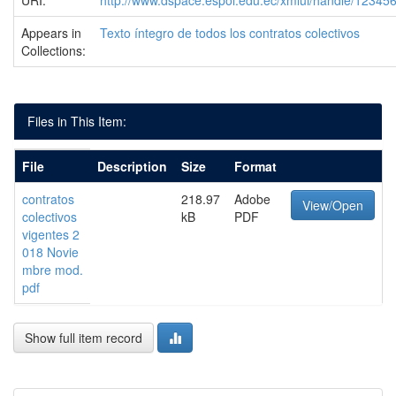
URI:
http://www.dspace.espol.edu.ec/xmlui/handle/1234
Appears in
Texto íntegro de todos los contratos colectivos
Collections:
Files in This Item:
File
Description
Size
Format
contratos
218.97
Adobe
View/Open
colectivos
kB
PDF
vigentes 2
018 Novie
mbre mod.
pdf
Show full item record