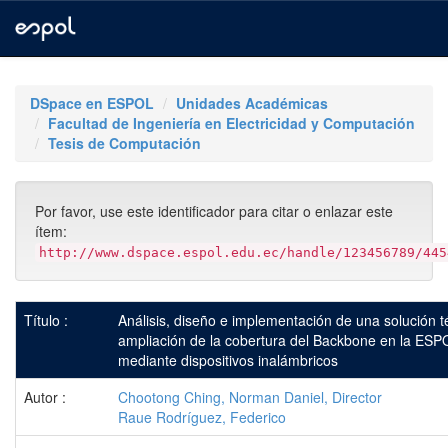
Skip
navigation
DSpace en ESPOL
Unidades Académicas
Facultad de Ingeniería en Electricidad y Computación
Tesis de Computación
Por favor, use este identificador para citar o enlazar este
ítem:
http://www.dspace.espol.edu.ec/handle/123456789/445
Título :
Análisis, diseño e implementación de una solución t
ampliación de la cobertura del Backbone en la ESP
mediante dispositivos inalámbricos
Autor :
Chootong Ching, Norman Daniel, Director
Raue Rodríguez, Federico