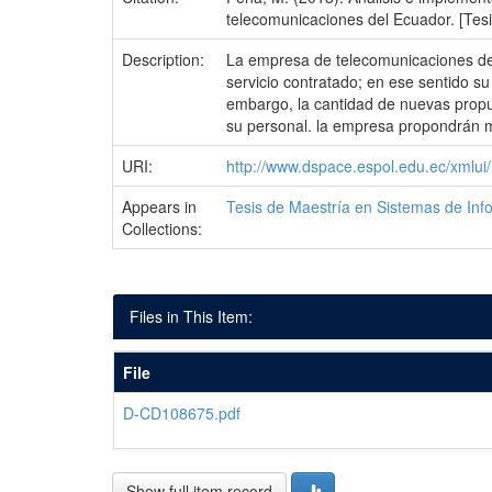
telecomunicaciones del Ecuador. [Tesis
Description:
La empresa de telecomunicaciones del p
servicio contratado; en ese sentido s
embargo, la cantidad de nuevas propu
su personal. la empresa propondrán mej
URI:
http://www.dspace.espol.edu.ec/xmlu
Appears in
Tesis de Maestría en Sistemas de Inf
Collections:
Files in This Item:
File
D-CD108675.pdf
Show full item record