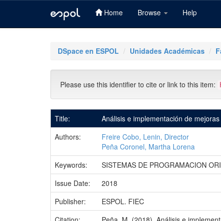
Home
Browse
Help
Skip
navigation
DSpace en ESPOL
Unidades Académicas
F
Please use this identifier to cite or link to this item:
Title:
Análisis e implementación de mejoras 
Authors:
Freire Cobo, Lenin, Director
Peña Coronel, Martha Lorena
Keywords:
SISTEMAS DE PROGRAMACION OR
Issue Date:
2018
Publisher:
ESPOL. FIEC
Citation:
Peña, M. (2018). Análisis e implement