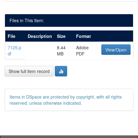
Files in This Item:
File
Description
Size
Format
7125.p
8.44
Adobe
View/Open
df
MB
PDF
Show full item record
Items in DSpace are protected by copyright, with all rights
reserved, unless otherwise indicated.