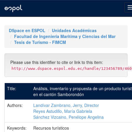
Skip
navigation
DSpace en ESPOL
Unidades Académicas
Facultad de Ingeniería Marítima y Ciencias del Mar
Tesis de Turismo - FIMCM
Please use this identifier to cite or link to this item:
http://www.dspace.espol.edu.ec/handle/123456789/460
Title:
Análisis, inventarío y propuesta de un producto turíst
en el cantón Samborondón
Authors:
Landívar Zambrano, Jerry, Director
Reyes Astudillo, María Gabriela
Sánchez Vizcaino, Penélope Angelina
Keywords:
Recursos turísticos