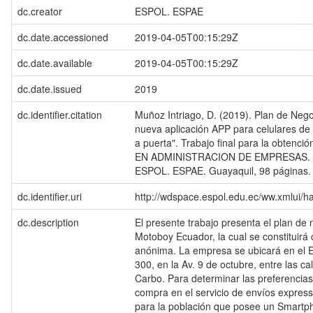
dc.creator
ESPOL. ESPAE
dc.date.accessioned
2019-04-05T00:15:29Z
dc.date.available
2019-04-05T00:15:29Z
dc.date.issued
2019
dc.identifier.citation
Muñoz Intriago, D. (2019). Plan de Neg
nueva aplicación APP para celulares de
a puerta". Trabajo final para la obtenci
EN ADMINISTRACION DE EMPRESAS. [Te
ESPOL. ESPAE. Guayaquil, 98 páginas.
dc.identifier.uri
http://wdspace.espol.edu.ec/ww.xmlui/
dc.description
El presente trabajo presenta el plan de
Motoboy Ecuador, la cual se constituir
anónima. La empresa se ubicará en el E
300, en la Av. 9 de octubre, entre las c
Carbo. Para determinar las preferencias
compra en el servicio de envíos express
para la población que posee un Smartp