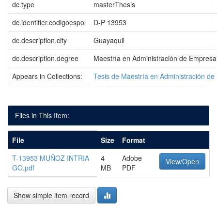
dc.type
masterThesis
dc.identifier.codigoespol
D-P 13953
dc.description.city
Guayaquil
dc.description.degree
Maestría en Administración de Empresa
Appears in Collections:
Tesis de Maestría en Administración d
Files in This Item:
File
Size
Format
T-13953 MUÑOZ INTRIA
4
Adobe
View/Open
GO.pdf
MB
PDF
Show simple item record