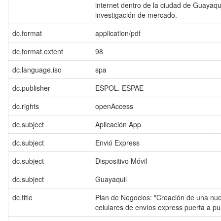
internet dentro de la ciudad de Guayaqui
investigación de mercado.
dc.format
application/pdf
dc.format.extent
98
dc.language.iso
spa
dc.publisher
ESPOL. ESPAE
dc.rights
openAccess
dc.subject
Aplicación App
dc.subject
Envió Express
dc.subject
Dispositivo Móvil
dc.subject
Guayaquil
dc.title
Plan de Negocios: "Creación de una nu
celulares de envíos express puerta a pu