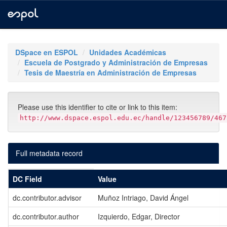
Skip
navigation
DSpace en ESPOL
Unidades Académicas
Escuela de Postgrado y Administración de Empresas
Tesis de Maestría en Administración de Empresas
Please use this identifier to cite or link to this item:
http://www.dspace.espol.edu.ec/handle/123456789/467
Full metadata record
DC Field
Value
dc.contributor.advisor
Muñoz Intriago, David Ángel
dc.contributor.author
Izquierdo, Edgar, Director